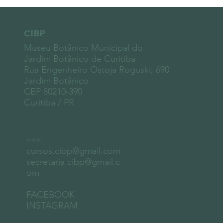
CIBP
Museu Botânico Municipal do
Jardim Botânico de Curitiba
Rua Engenheiro Ostoja Roguski, 690
Jardim Botânico
CEP 80210-390
Curitiba / PR
E-mails
cursos.cibp@gmail.com
secretaria.cibp@gmail.c
om
FACEBOOK
INSTAGRAM