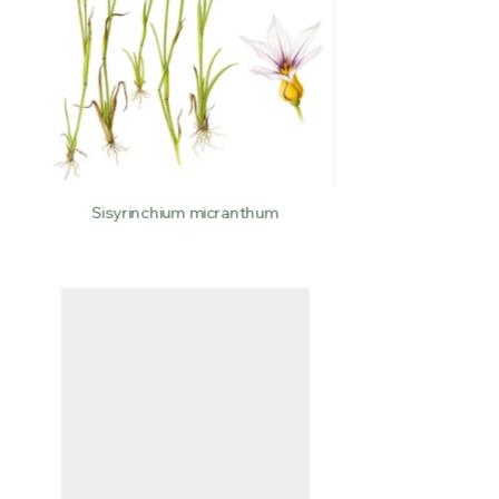
Sisyrinchium micranthum