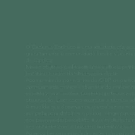
O Caderno Botânico é uma atividade ofereci
gratuitamente à comunidade local e visitante
de Curitiba.
Nosso objetivo é oferecer uma vivência prát
botânico através da observação direta.
Acompanhado por artistas do CIBP, os partic
oportunidade prática e divertida de realizar 
modelo a sua escolha, fazendo um breve est
observação, bem como exercitar a técnica a
À medida que observamos, percebemos nos
aguçada para detalhes e outros elementos d
nos passava despercebido e assim desfrutam
nos encantar com o universo botânico e sua 
Ao escolher essa atividade, esteja disposto a s