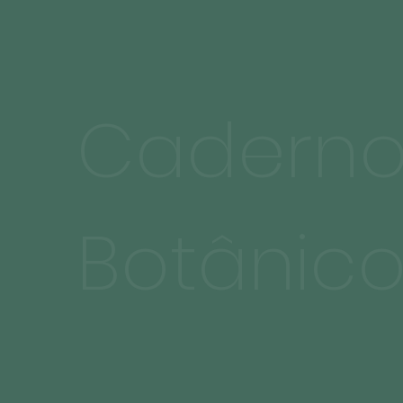
Cadern
Botânic