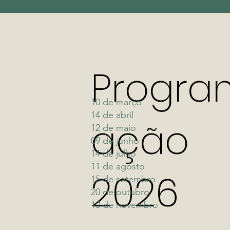
Progra
10 de março
14 de abril
ação
12 de maio
09 de junho
14 de julho
11 de agosto
2026
15 de setembro
20 de outubro
10 de novembro