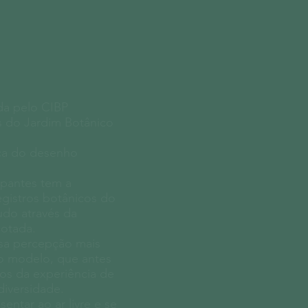
da pelo CIBP
s do Jardim Botânico
ica do desenho
ipantes tem a
registros botânicos do
udo através da
dotada.
sa percepção mais
o modelo, que antes
os da experiência de
diversidade.
entar ao ar livre e se