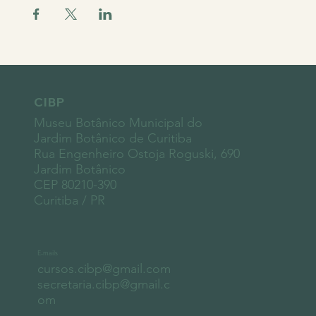
CIBP
Museu Botânico Municipal do
Jardim Botânico de Curitiba
Rua Engenheiro Ostoja Roguski, 690
Jardim Botânico
CEP 80210-390
Curitiba / PR
E-mails
cursos.cibp@gmail.com
secretaria.cibp@gmail.c
om