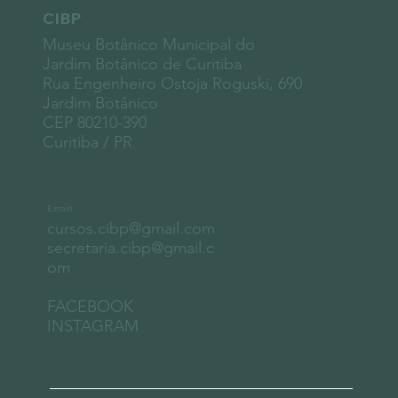
CIBP
Museu Botânico Municipal do
Jardim Botânico de Curitiba
Rua Engenheiro Ostoja Roguski, 690
Jardim Botânico
CEP 80210-390
Curitiba / PR
E-mails
cursos.cibp@gmail.com
secretaria.cibp@gmail.c
om
FACEBOOK
INSTAGRAM