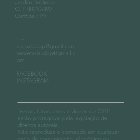
Jardim Botânico
CEP 80210-390
Curitiba / PR
E-mails
cursos.cibp@gmail.com
secretaria.cibp@gmail.c
om
FACEBOOK
INSTAGRAM
Textos, fotos, artes e vídeos do CIBP
estão protegidos pela legislação de
direitos autorais.
Não reproduza o conteúdo em qualquer
meio de comunicação, eletrônico ou