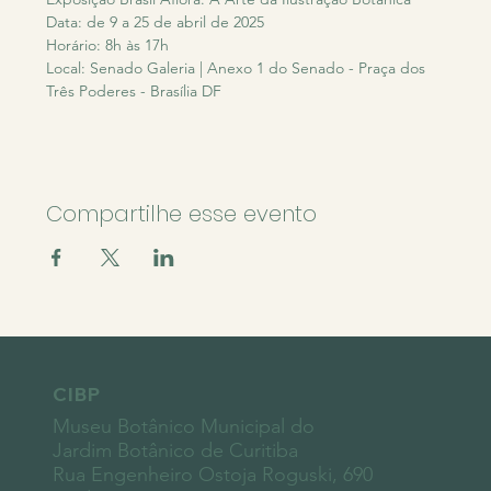
Data: de 9 a 25 de abril de 2025
Horário: 8h às 17h 
Local: Senado Galeria | Anexo 1 do Senado - Praça dos 
Três Poderes - Brasília DF
Compartilhe esse evento
CIBP
Museu Botânico Municipal do
Jardim Botânico de Curitiba
Rua Engenheiro Ostoja Roguski, 690